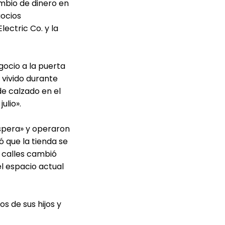
ambio de dinero en
gocios
ectric Co. y la
gocio a la puerta
 vivido durante
e calzado en el
ulio».
spera» y operaron
 que la tienda se
s calles cambió
el espacio actual
s de sus hijos y