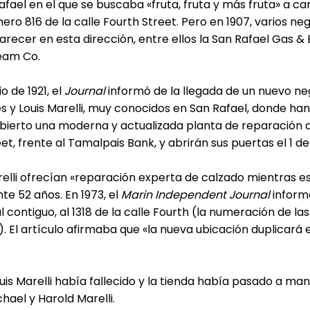
fael en el que se buscaba «fruta, fruta y más fruta» a c
ero 816 de la calle Fourth Street. Pero en 1907, varios ne
cer en esta dirección, entre ellos la San Rafael Gas & El
eam Co.
io de 1921, el
Journal
informó de la llegada de un nuevo ne
es y Louis Marelli, muy conocidos en San Rafael, donde han
abierto una moderna y actualizada planta de reparación d
et, frente al Tamalpais Bank, y abrirán sus puertas el 1 de j
lli ofrecían «reparación experta de calzado mientras e
te 52 años. En 1973, el
Marin Independent Journal
informó
l contiguo, al 1318 de la calle Fourth (la numeración de la
. El artículo afirmaba que «la nueva ubicación duplicará 
is Marelli había fallecido y la tienda había pasado a mano
chael y Harold Marelli.