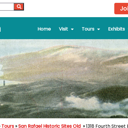
Jo
m
Home
Visit
Tours
Exhibits
»
Tours
»
San Rafael Historic Sites Old
»
1318 Fourth Street