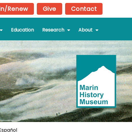
in/Renew
Give
Contact
Education
Research
About
 Español