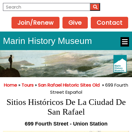
Join/Renew
Give
Contact
Marin History Museum
Home
»
Tours
»
San Rafael Historic Sites Old
»
699 Fourth
Street Español
Sitios Históricos De La Ciudad De
San Rafael
699 Fourth Street - Union Station