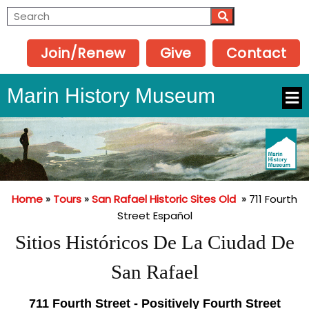
Join/Renew
Give
Contact
Marin History Museum
Home
»
Tours
»
San Rafael Historic Sites Old
»
711 Fourth
Street Español
Sitios Históricos De La Ciudad De
San Rafael
711 Fourth Street - Positively Fourth Street