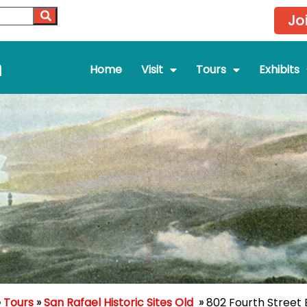
Jo
m
Home
Visit
Tours
Exhibits
»
Tours
»
San Rafael Historic Sites Old
»
802 Fourth Street