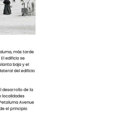
taluma, más tarde
l edificio se
lanta baja y el
ateral del edificio
 desarrollo de la
n localidades
y Petaluma Avenue
e el principio