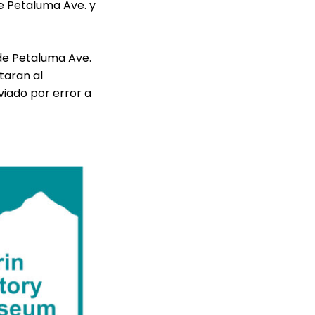
de Petaluma Ave. y
de Petaluma Ave.
itaran al
iado por error a