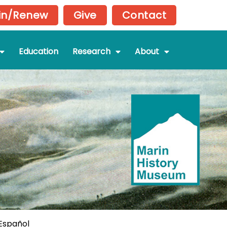
in/Renew
Give
Contact
Education
Research
About
 Español