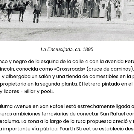
La Encrucijada, ca. 1895
nco y negro de la esquina de la calle 4 con la avenida Pe
incoln, conocida como «Crossroads» (cruce de caminos). E
 y albergaba un salón y una tienda de comestibles en la p
opietario en la segunda planta. El letrero pintado en el l
y licores - Billar y pool».
taluma Avenue en San Rafael está estrechamente ligada al
imeras ambiciones ferroviarias de conectar San Rafael co
aluma. La zona a lo largo de la ruta propuesta creció 
a importante vía pública. Fourth Street se estableció desd